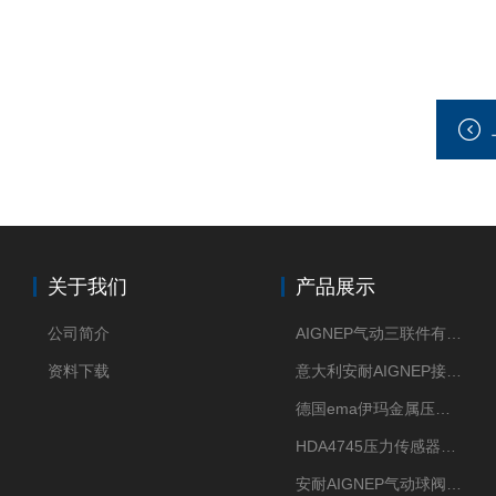
关于我们
产品展示
公司简介
AIGNEP气动三联件有意大利货源
资料下载
意大利安耐AIGNEP接头优点突出
德国ema伊玛金属压力传感器性价比高
HDA4745压力传感器HYDAC贺德克有货源
安耐AIGNEP气动球阀口径任选