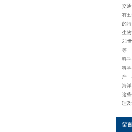
交通
有五
的特
生物
21
等；
科学
科学
产，
海洋
这些
理及
留