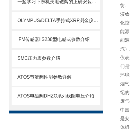
一起学习下东机美电磁阀的正确安装方式
纺、
济效
OLYMPUS/DELTA手持式XRF测金仪资料及特点？
化控
能源
IFM传感器IIS238型电感式参数介绍
能源
汽）
仪表
SMC压力表参数介绍
们是
环境
ATOS节流阀性能参数详解
烟气
纪的
ATOS电磁阀DHZO系列线圈电压介绍
废气
中国
是安
体组