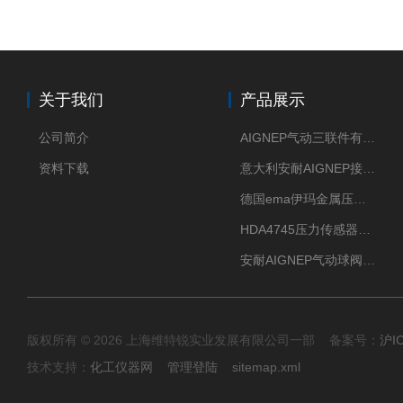
关于我们
产品展示
公司简介
AIGNEP气动三联件有意大利货源
资料下载
意大利安耐AIGNEP接头优点突出
德国ema伊玛金属压力传感器性价比高
HDA4745压力传感器HYDAC贺德克有货源
安耐AIGNEP气动球阀口径任选
版权所有 © 2026 上海维特锐实业发展有限公司一部 备案号：
沪I
技术支持：
化工仪器网
管理登陆
sitemap.xml