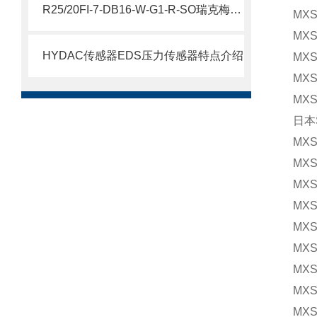
R25/20FI-7-DB16-W-G1-R-SO瑞克梅尔齿轮泵介绍
MXS
MXS
HYDAC传感器EDS压力传感器特点介绍
MXS
MXS
MXS
日本
MXS
MXS
MXS
MXS
MXS
MXS
MXS
MXS
MXS