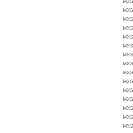
MXS
MXS
MXS
MXS
MXS
MXS
MXS
MXS
MXS
MXS
MXS
MXS
MXS
MXS
MXS