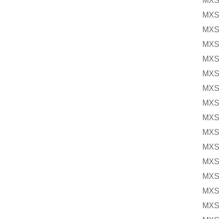
MXS
MXS
MXS
MXS
MXS
MXS
MXS
MXS
MXS
MXS
MXS
MXS
MXS
MXS
MXS