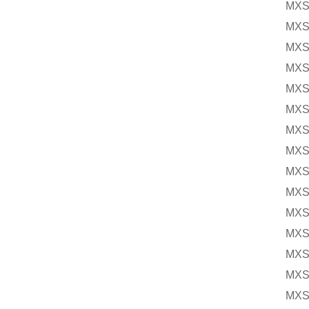
MXS
MXS
MXS
MXS
MXS
MXS
MXS
MXS
MXS
MXS
MXS
MXS
MXS
MXS
MXS