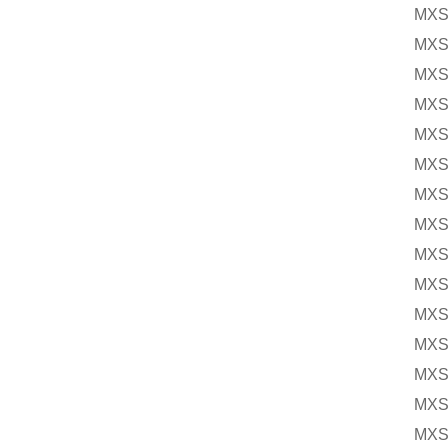
MXS
MXS
MXS
MXS
MXS
MXS
MXS
MXS
MXS
MXS
MXS
MXS
MXS
MXS
MXS