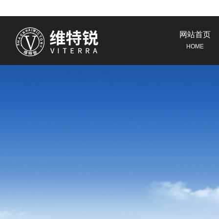
网站首页
HOME