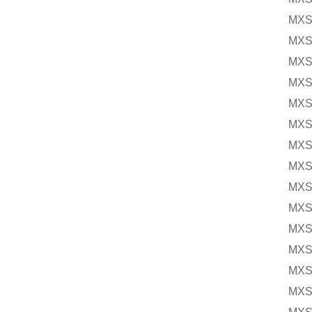
MXS
MXS
MXS
MXS
MXS
MXS
MXS
MXS
MXS
MXS
MXS
MXS
MXS
MXS