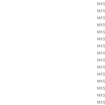
MXS
MXS
MXS
MXS
MXS
MXS
MXS
MXS
MXS
MXS
MXS
MXS
MXS
MXS
MXS