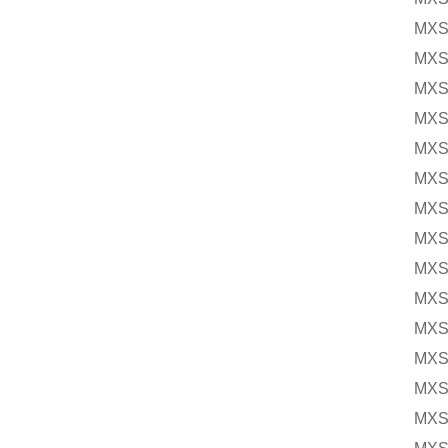
MXS
MXS
MXS
MXS
MXS
MXS
MXS
MXS
MXS
MXS
MXS
MXS
MXS
MXS