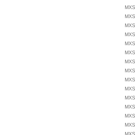
MXS
MXS
MXS
MXS
MXS
MXS
MXS
MXS
MXS
MXS
MXS
MXS
MXS
MXS
MXS