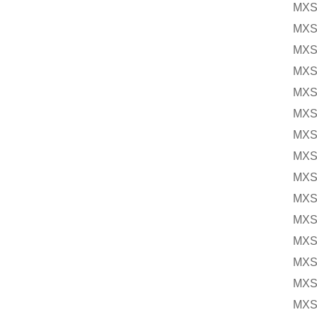
MXS
MXS
MXS
MXS
MXS
MXS
MXS
MXS
MXS
MXS
MXS
MXS
MXS
MXS
MXS