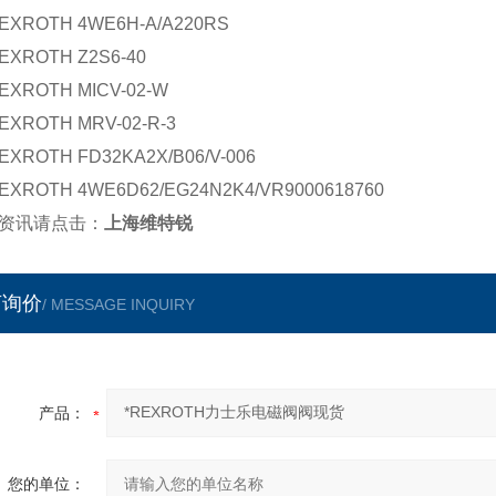
EXROTH 4WE6H-A/A220RS
EXROTH Z2S6-40
EXROTH MICV-02-W
EXROTH MRV-02-R-3
EXROTH FD32KA2X/B06/V-006
EXROTH 4WE6D62/EG24N2K4/VR9000618760
资讯请点击：
上海维特锐
言询价
/ MESSAGE INQUIRY
产品：
您的单位：