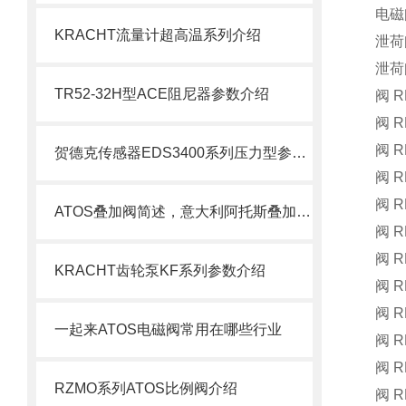
电磁阀
KRACHT流量计超高温系列介绍
泄荷阀
泄荷阀
TR52-32H型ACE阻尼器参数介绍
阀 
阀 R
阀 R
贺德克传感器EDS3400系列压力型参数介绍
阀 R
阀 R
ATOS叠加阀简述，意大利阿托斯叠加阀*
阀 R
阀 R
KRACHT齿轮泵KF系列参数介绍
阀 R
阀 R
一起来ATOS电磁阀常用在哪些行业
阀 R
阀 R
RZMO系列ATOS比例阀介绍
阀 R