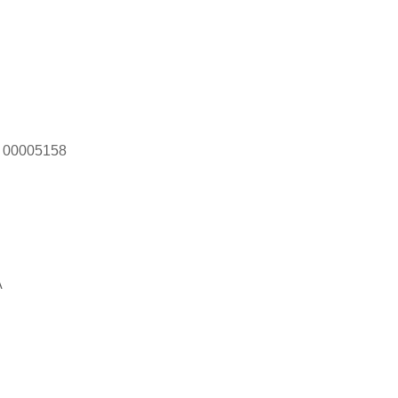
 00005158
A