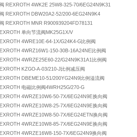
 REXROTH 4WK2E 25W8-325-70/6EG24N9K31
 REXROTH DBW20A2-52/200-6EG24N9K4
 REXROTH MNR R900939204FD78131
REXROTH 单向节流阀MK25G1X/V
EXROTH 4WRE10E-64-1X/G24K4-G比例阀
EXROTH 4WRZ16W1-150-30B-16A24NE比例阀
EXROTH 4WRZE25E60-22/G24N9K31A1比例阀
EXROTH KZGO-A-03/210-J比例减压阀
EXROTH DBEME10-51/200YG24N9比例溢流阀
EXROTH 电磁比例阀4WRH25G/270-G
EXROTH 4WRZE10W6-50-7X/6EG24N9E换向阀
EXROTH 4WRZE10W8-25-7X/6EG24N9E换向阀
EXROTH 4WRZE10W8-50-7X/6EG24ETN换向阀
EXROTH 4WRZE10W8-85-7X/6EG24N9E换向阀
EXROTH 4WRZE16W8-150-7X/6EG24N9换向阀