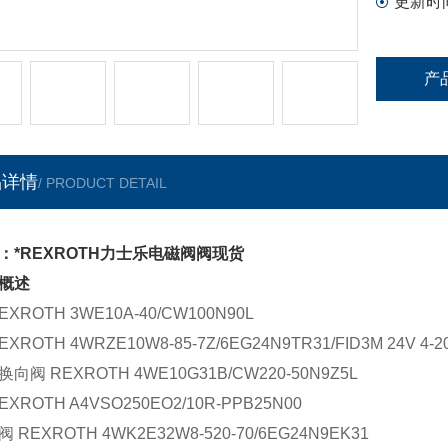
更新时
产
品详情
/ PRODUCT DETAIL
：*REXROTH力士乐电磁阀阀现货
概述
EXROTH 3WE10A-40/CW100N90L
EXROTH 4WRZE10W8-85-7Z/6EG24N9TR31/FID3M 24V 
向阀 REXROTH 4WE10G31B/CW220-50N9Z5L
EXROTH A4VSO250EO2/10R-PPB25N00
 REXROTH 4WK2E32W8-520-70/6EG24N9EK31