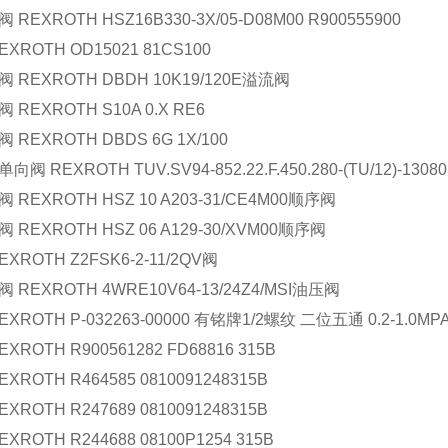
 REXROTH HSZ16B330-3X/05-D08M00 R900555900
EXROTH OD15021 81CS100
 REXROTH DBDH 10K19/120E溢流阀
 REXROTH S10A 0.X RE6
 REXROTH DBDS 6G 1X/100
向阀 REXROTH TUV.SV94-852.22.F.450.280-(TU/12)-13080
 REXROTH HSZ 10 A203-31/CE4M00顺序阀
 REXROTH HSZ 06 A129-30/XVM00顺序阀
EXROTH Z2FSK6-2-11/2QV阀
 REXROTH 4WRE10V64-13/24Z4/MSI油压阀
EXROTH P-032263-00000 有铭牌1/2螺纹 二位五通 0.2-1.0MP
EXROTH R900561282 FD68816 315B
EXROTH R464585 0810091248315B
EXROTH R247689 0810091248315B
EXROTH R244688 08100P1254 315B