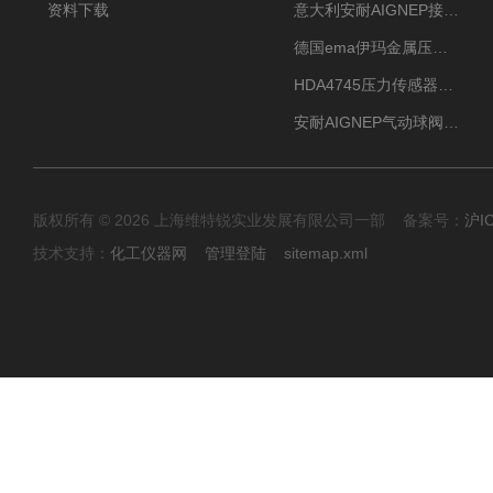
资料下载
意大利安耐AIGNEP接头优点突出
德国ema伊玛金属压力传感器性价比高
HDA4745压力传感器HYDAC贺德克有货源
安耐AIGNEP气动球阀口径任选
版权所有 © 2026 上海维特锐实业发展有限公司一部 备案号：
沪I
技术支持：
化工仪器网
管理登陆
sitemap.xml