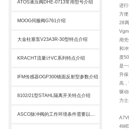
ATOS液压阀DHE-0713常用型号介绍
进行
方便
MOOG伺服阀G761介绍
28
Vg
大金柱塞泵V23A3R-30型特点介绍
用壳
和冲
度5
KRACHT流量计VC系列特点介绍
是一
升保
IFM传感器OGP300镜面反射型参数介绍
高，
驱动
8102/21型STAHL隔离开关特点介绍
力士
ASCO脉冲阀的工作环境条件需要以下几种参数
A7V
4WE