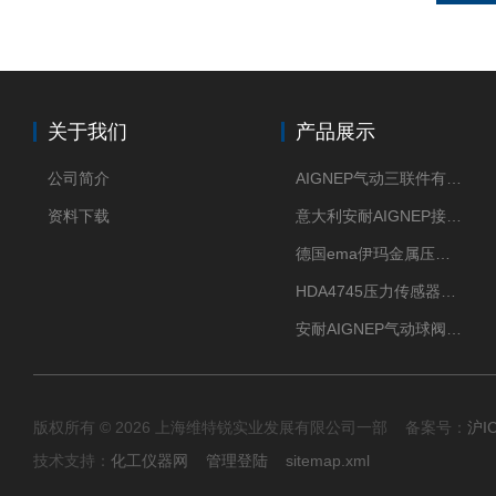
关于我们
产品展示
公司简介
AIGNEP气动三联件有意大利货源
资料下载
意大利安耐AIGNEP接头优点突出
德国ema伊玛金属压力传感器性价比高
HDA4745压力传感器HYDAC贺德克有货源
安耐AIGNEP气动球阀口径任选
版权所有 © 2026 上海维特锐实业发展有限公司一部 备案号：
沪I
技术支持：
化工仪器网
管理登陆
sitemap.xml