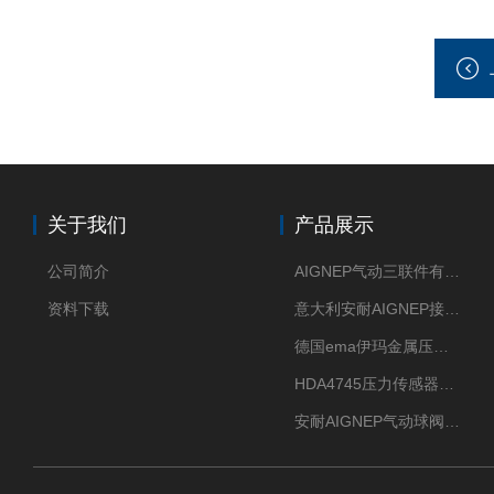
关于我们
产品展示
公司简介
AIGNEP气动三联件有意大利货源
资料下载
意大利安耐AIGNEP接头优点突出
德国ema伊玛金属压力传感器性价比高
HDA4745压力传感器HYDAC贺德克有货源
安耐AIGNEP气动球阀口径任选