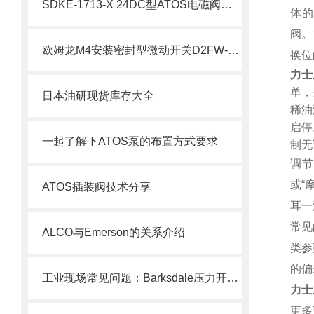
SDKE-1713-X 24DC型ATOS电磁阀特点介绍
体的
阀。
欧姆龙M4安装密封型微动开关D2FW-G技术资料
换位
力士
单，
日本油研现货库存大全
稀油
启停
一起了解下ATOS泵的布置方式要求
制无
调节
或“
ATOS插装阀技术分享
耳一
常见
ALCO与Emerson的关系介绍
类参
的偏
工业现场常见问题：Barksdale压力开关误动作怎么办？
力士
更多