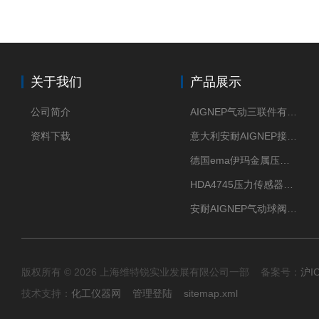
关于我们
产品展示
公司简介
AIGNEP气动三联件有意大利货源
资料下载
意大利安耐AIGNEP接头优点突出
德国ema伊玛金属压力传感器性价比高
HDA4745压力传感器HYDAC贺德克有货源
安耐AIGNEP气动球阀口径任选
版权所有 © 2026 上海维特锐实业发展有限公司一部 备案号：
沪I
技术支持：
化工仪器网
管理登陆
sitemap.xml