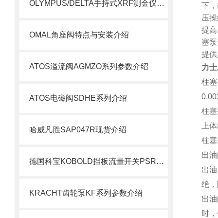
OLYMPUS/DELTA手持式XRF测金仪资料及特点？
下，
压操
提高
OMAL角座阀特点与安装介绍
塞泵
提供
ATOS溢流阀AGMZO系列参数介绍
力士
柱塞
0.0
ATOS电磁阀SDHE系列介绍
柱塞
上体
哈威凡胜SAP047R现货介绍
柱塞
出油
德国科宝KOBOLD挡板流量开关PSR系列使用及优势
出油
绝，
KRACHT齿轮泵KF系列参数介绍
出油
时，