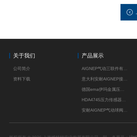
关于我们
产品展示
公司简介
AIGNEP气动三联件有意大利货源
资料下载
意大利安耐AIGNEP接头优点突出
德国ema伊玛金属压力传感器性价比高
HDA4745压力传感器HYDAC贺德克有货源
安耐AIGNEP气动球阀口径任选