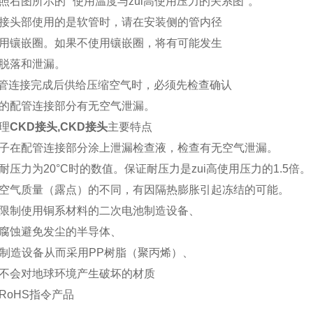
照右图所示的 "使用温度与zui高使用压力的关系图"。
接头部使用的是软管时，请在安装侧的管内径
用镶嵌圈。如果不使用镶嵌圈，将有可能发生
脱落和泄漏。
配管连接完成后供给压缩空气时，必须先检查确认
的配管连接部分有无空气泄漏。
理
CKD接头,
CKD接头
主要特点
子在配管连接部分涂上泄漏检查液，检查有无空气泄漏。
耐压力为20°C时的数值。保证耐压力是zui高使用压力的1.5倍。
空气质量（露点）的不同，有因隔热膨胀引起冻结的可能。
限制使用铜系材料的二次电池制造设备、
腐蚀避免发尘的半导体、
D制造设备从而采用PP树脂（聚丙烯）、
不会对地球环境产生破坏的材质
RoHS指令产品