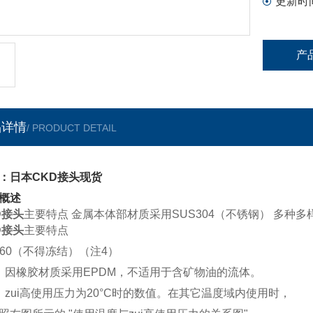
更新时
产
品详情
/ PRODUCT DETAIL
：日本CKD接头现货
概述
D接头
主要特点 金属本体部材质采用SUS304（不锈钢） 多种
D接头
主要特点
～ 60（不得冻结）（注4）
：因橡胶材质采用EPDM，不适用于含矿物油的流体。
：zui高使用压力为20°C时的数值。在其它温度域内使用时，