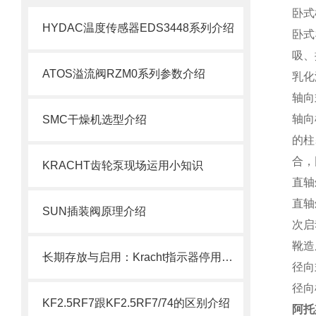
卧式
HYDAC温度传感器EDS3448系列介绍
卧式
吸、
ATOS溢流阀RZM0系列参数介绍
乳化
轴向
轴向
SMC干燥机选型介绍
的柱
合，
KRACHT齿轮泵现场运用小知识
直轴
直轴
SUN插装阀原理介绍
次启
靴造
长期存放与启用：Kracht指示器停用期间的维护及重新启用检查规范
径向
径向
KF2.5RF7跟KF2.5RF7/74的区别介绍
阿托