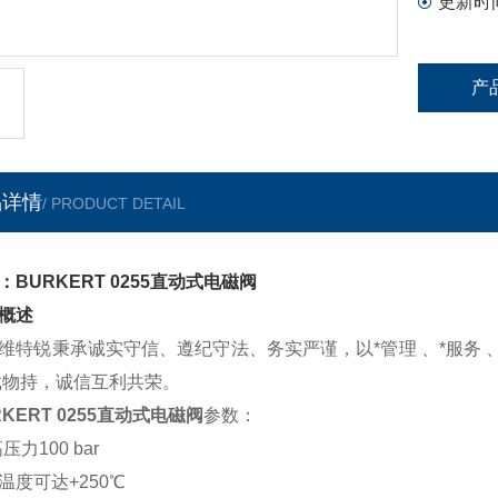
更新时
产
品详情
/ PRODUCT DETAIL
：BURKERT 0255直动式电磁阀
概述
维特锐秉承诚实守信、遵纪守法、务实严谨，以*管理 、*服务
载物持，诚信互利共荣。
RKERT 0255直动式电磁阀
参数：
高压力100 bar
温度可达+250℃