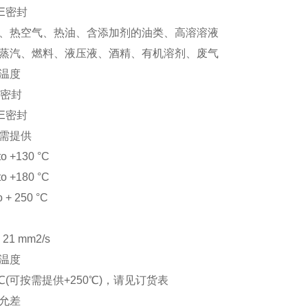
FE密封
、热空气、热油、含添加剂的油类、高溶溶液
蒸汽、燃料、液压液、酒精、有机溶剂、废气
温度
M密封
FE密封
需提供
to +130 °C
to +180 °C
o + 250 °C
 21 mm2/s
温度
5℃(可按需提供+250℃)，请见订货表
允差