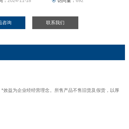
间：
2024-11-18
访问量：
692
品咨询
联系我们
 、*效益为企业经经营理念。所售产品不售旧货及假货，以厚