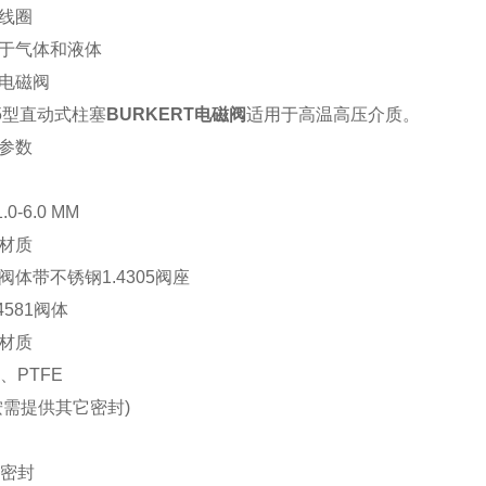
线圈
于气体和液体
电磁阀
55型直动式柱塞
BURKERT电磁阀
适用于高温高压介质。
参数
.0-6.0 MM
材质
阀体带不锈钢1.4305阀座
4581阀体
材质
M、PTFE
按需提供其它密封)
M密封