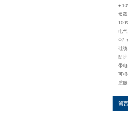
± 1
负载
10
电气
Ф7
硅缆
防护
带电
可根
质服
留