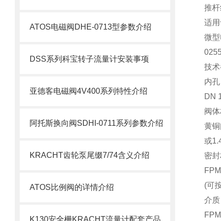
推杆
适用
ATOS电磁阀DHE-0713型参数介绍
微型
02
DSS系列科宝转子流量计安装事项
技术
内孔
亚德客电磁阀4V400系列特性介绍
DN 1
阀体
阿托斯换向阀SDHI-0711系列参数介绍
黄铜
或1.
KRACHT齿轮泵尾缀7/74含义介绍
密封
FP
(可
ATOS比例阀的详情介绍
介质
FP
K130安全栅KRACHT流量计配套产品介绍