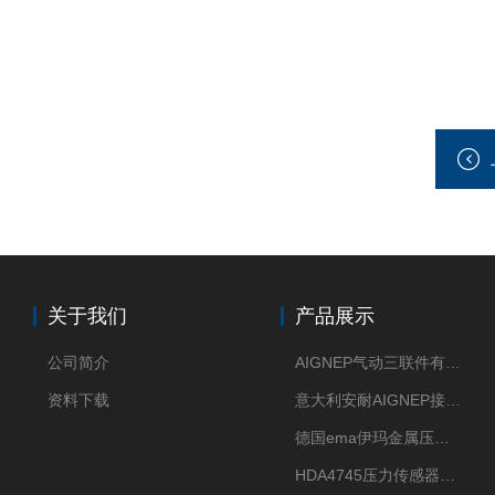
关于我们
产品展示
公司简介
AIGNEP气动三联件有意大利货源
资料下载
意大利安耐AIGNEP接头优点突出
德国ema伊玛金属压力传感器性价比高
HDA4745压力传感器HYDAC贺德克有货源