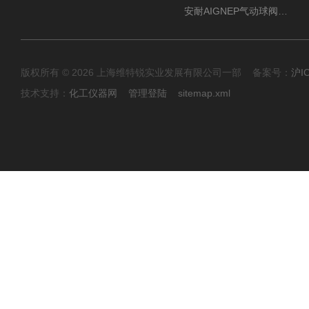
安耐AIGNEP气动球阀口径任选
版权所有 © 2026 上海维特锐实业发展有限公司一部 备案号：
沪I
技术支持：
化工仪器网
管理登陆
sitemap.xml