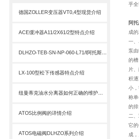
乎全
德国ZOLLER变压器VT0,4型现货介绍
阿托
成的
ACE缓冲器A11/2X61/2型特点介绍
一、
泵由
DLHZO-TEB-SN-NP-060-L71/I阿托斯比例阀介绍
的槽
片、
LX-100型松下传感器特点介绍
积逐
小，
纽曼蒂克油水分离器如何正确的维护解析
称单
的排
ATOS比例阀的详情介绍
二、
它的
ATOS电磁阀DLHZO系列介绍
成，