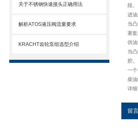
关于不锈钢快速接头正确用法
段。
进油
当凸
解析ATOS液压阀流量要求
塞套
供油
KRACHT齿轮泵组选型介绍
当凸
腔。
一个
柴油
详细
留