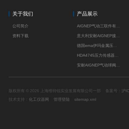
关于我们
产品展示
公司简介
AIGNEP气动三联件有意大利货源
资料下载
意大利安耐AIGNEP接头优点突出
德国ema伊玛金属压力传感器性价比高
HDA4745压力传感器HYDAC贺德克有货源
安耐AIGNEP气动球阀口径任选
版权所有 © 2026 上海维特锐实业发展有限公司一部 备案号：
沪I
技术支持：
化工仪器网
管理登陆
sitemap.xml