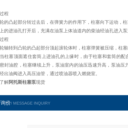
过程
轮的凸起部分转过去后，在弹簧力的作用下，柱塞向下运动，柱
上的进油孔打开后，充满在油泵上体油道内的柴油经油孔进入泵
过程
轮轴转到凸轮的凸起部分顶起滚轮体时，柱塞弹簧被压缩，柱塞
当柱塞顶面遮住套筒上进油孔的上缘时，由于柱塞和套筒的配合间隙很
密封油腔，柱塞继续上升，泵油室内的油压迅速升高，泵油压力
经出油阀进入高压油管，通过喷油器喷入燃烧室。
了解
阿托斯柱塞泵
现货
言询价
/ MESSAGE INQUIRY