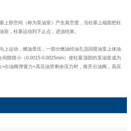
塞上部空间（称为泵油室）产生真空度，当柱塞上端面把柱
油室，柱塞运动到下止点，进油结束。
向上运动，燃油受压，一部分燃油经油孔流回喷油泵上体油
小（0.0015-0.0025mm）使柱塞顶部的泵油室成为
>出油阀弹簧力+高压油管剩余压力时，推开出油阀，高压