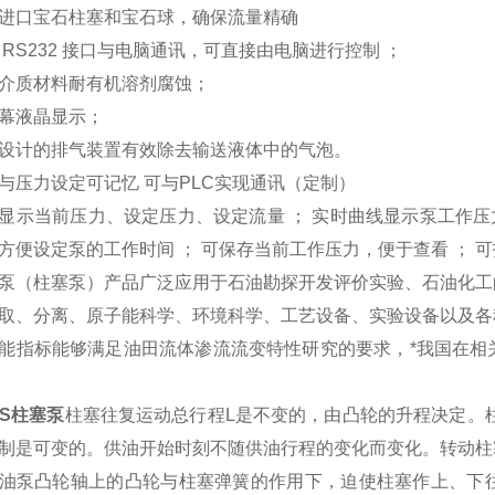
进口宝石柱塞和宝石球，确保流量精确
 RS232 接口与电脑通讯，可直接由电脑进行控制 ；
介质材料耐有机溶剂腐蚀；
幕液晶显示；
设计的排气装置有效除去输送液体中的气泡。
与压力设定可记忆 可与PLC实现通讯（定制）
显示当前压力、设定压力、设定流量 ； 实时曲线显示泵工作压
方便设定泵的工作时间 ； 可保存当前工作压力，便于查看 ； 
泵（柱塞泵）产品广泛应用于石油勘探开发评价实验、石油化工
取、分离、原子能科学、环境科学、工艺设备、实验设备以及各
能指标能够满足油田流体渗流流变特性研究的要求，*我国在相
OS柱塞泵
柱塞往复运动总行程L是不变的，由凸轮的升程决定。
制是可变的。供油开始时刻不随供油行程的变化而变化。转动柱
油泵凸轮轴上的凸轮与柱塞弹簧的作用下，迫使柱塞作上、下