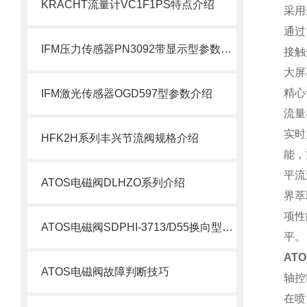
KRACHT流量计VC1F1PS特点介绍
采用
通过
IFM压力传感器PN3092带显示型参数介绍
接触
大屏
精心
IFM激光传感器OGD597型参数介绍
流量
实时
HFK2H系列丰兴节流阀规格介绍
能，
平流
ATOS电磁阀DLHZO系列介绍
界萃
项性
ATOS电磁阀SDPHI-3713/D55换向型介绍
平。
AT
ATOS电磁阀故障判断技巧
轴控
在喷