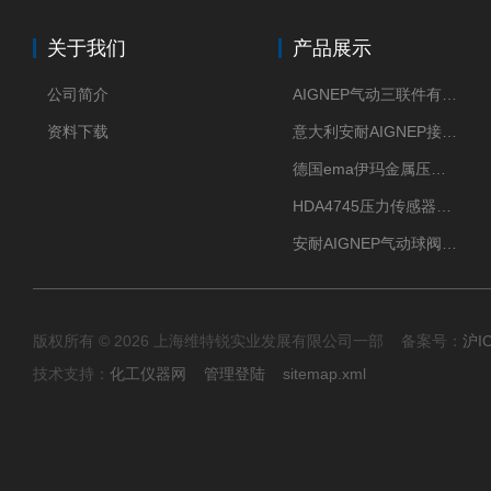
关于我们
产品展示
公司简介
AIGNEP气动三联件有意大利货源
资料下载
意大利安耐AIGNEP接头优点突出
德国ema伊玛金属压力传感器性价比高
HDA4745压力传感器HYDAC贺德克有货源
安耐AIGNEP气动球阀口径任选
版权所有 © 2026 上海维特锐实业发展有限公司一部 备案号：
沪I
技术支持：
化工仪器网
管理登陆
sitemap.xml