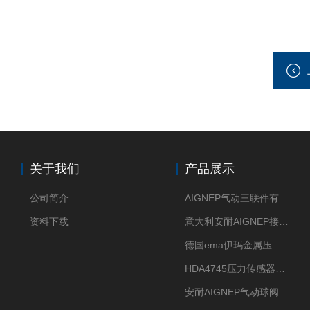
关于我们
产品展示
公司简介
AIGNEP气动三联件有意大利货源
资料下载
意大利安耐AIGNEP接头优点突出
德国ema伊玛金属压力传感器性价比高
HDA4745压力传感器HYDAC贺德克有货源
安耐AIGNEP气动球阀口径任选