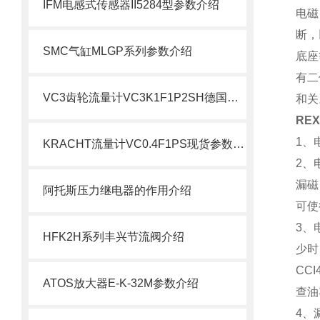
IFM电感式传感器II5284型参数介绍
电磁
断，
SMC气缸MLGP系列参数介绍
底座
有二
VC3齿轮流量计VC3K1F1P2SH德国克拉克现货
和关
RE
1、
KRACHT流量计VC0.4F1PS现货参数介绍
2、
漏磁
阿托斯压力继电器的作用介绍
可使
3、
HFK2H系列丰兴节流阀介绍
少时
CC
ATOS放大器E-K-32M参数介绍
查油
4、