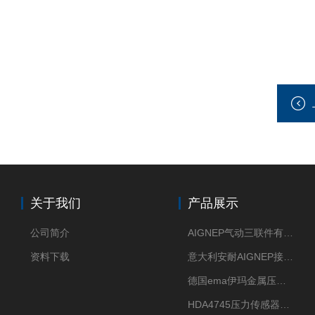
关于我们
产品展示
公司简介
AIGNEP气动三联件有意大利货源
资料下载
意大利安耐AIGNEP接头优点突出
德国ema伊玛金属压力传感器性价比高
HDA4745压力传感器HYDAC贺德克有货源