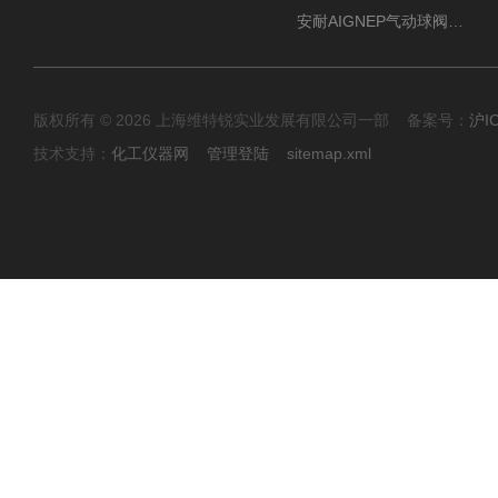
安耐AIGNEP气动球阀口径任选
版权所有 © 2026 上海维特锐实业发展有限公司一部 备案号：
沪I
技术支持：
化工仪器网
管理登陆
sitemap.xml