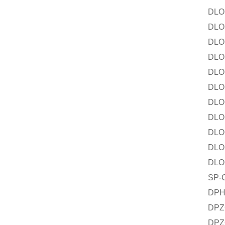
DLO
DLO
DLO
DLO
DL
DL
DL
DL
DLO
DL
DLO
SP
DPH
DPZ
DPZ