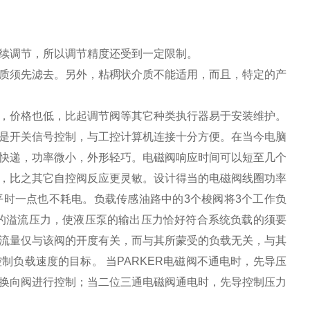
续调节，所以调节精度还受到一定限制。
质须先滤去。另外，粘稠状介质不能适用，而且，特定的产
，价格也低，比起调节阀等其它种类执行器易于安装维护。
是开关信号控制，与工控计算机连接十分方便。在当今电脑
快递，功率微小，外形轻巧。电磁阀响应时间可以短至几个
，比之其它自控阀反应更灵敏。设计得当的电磁阀线圈功率
时一点也不耗电。负载传感油路中的3个梭阀将3个工作负
阀的溢流压力，使液压泵的输出压力恰好符合系统负载的须要
流量仅与该阀的开度有关，而与其所蒙受的负载无关，与其
负载速度的目标。 当PARKER电磁阀不通电时，先导压
换向阀进行控制；当二位三通电磁阀通电时，先导控制压力