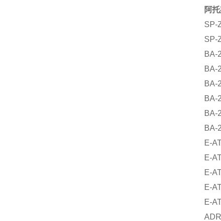
阿托
SP-
SP-
BA-
BA-
BA-
BA-
BA-
BA-
E-A
E-A
E-A
E-A
E-A
AD