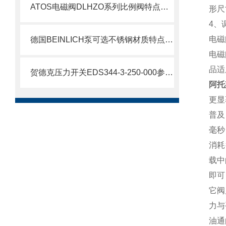
ATOS电磁阀DLHZO系列比例阀特点介绍
形尺
4、
电磁
德国BEINLICH泵可选不锈钢材质特点介绍
电磁
品适
贺德克压力开关EDS344-3-250-000参数介绍
阿托
更显
普及
毫秒
消耗
载中
即可
它阀
力与
油通