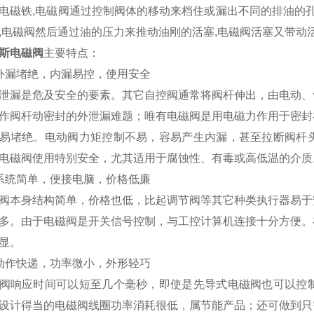
电磁铁,电磁阀通过控制阀体的移动来档住或漏出不同的排油的孔
,电磁阀然后通过油的压力来推动油刚的活塞,电磁阀活塞又带动
斯电磁阀
主要特点：
外漏堵绝，内漏易控，使用安全
泄漏是危及安全的要素。其它自控阀通常将阀杆伸出，由电动、
作阀杆动密封的外泄漏难题；唯有电磁阀是用电磁力作用于密封
易堵绝。电动阀力矩控制不易，容易产生内漏，甚至拉断阀杆
电磁阀使用特别安全，尤其适用于腐蚀性、有毒或高低温的介质
系统简单，便接电脑，价格低廉
阀本身结构简单，价格也低，比起调节阀等其它种类执行器易于
多。由于电磁阀是开关信号控制，与工控计算机连接十分方便。
显。
动作快递，功率微小，外形轻巧
阀响应时间可以短至几个毫秒，即使是先导式电磁阀也可以控
设计得当的电磁阀线圈功率消耗很低，属节能产品；还可做到只