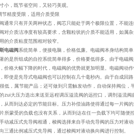
寸小，既节省空间，又轻巧美观。
调节精度受限，适用介质受限
阀通常只有开关两种状态，阀芯只能处于两个极限位置，不能连
阀对介质洁净度有较高要求，含颗粒状的介质不能适用，如属杂
用的介质粘度范围相对较窄。
斯电磁阀
系统简单，便接电脑，价格低廉。电磁阀本身结构简单
著的是所组成的自控系统简单得多，价格要低得多。由于电磁阀
，价格大幅下降的时代，电磁阀的优势就更加明显。电磁阀动作
，即使是先导式电磁阀也可以控制在几十毫秒内。由于自成回路
很低，属节能产品；还可做到只需触发动作，自动保持阀位，平
的zui大压力选出来送至远程调压溢流阀的远控口，调剂溢流
，从而到达必定的节能目标。压力补偿油路使得通过每一片阀的
片所蒙受的负载也没有关系，从而到达在任一负载下均可随便控制
手动减压式先导阀相通，梭阀选择来自手动先导阀的压力对液动
向三通比例减压式先导阀，通过梭阀对液动换向阀进行控制。