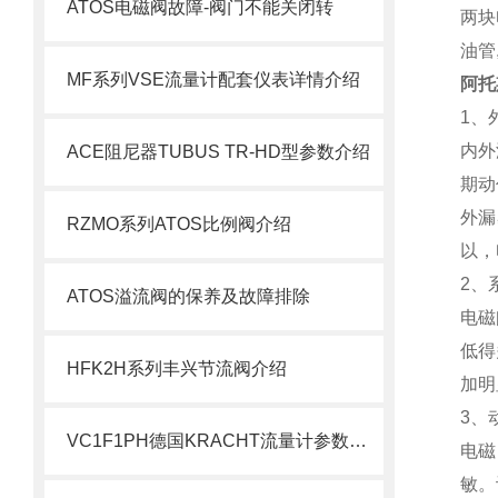
ATOS电磁阀故障-阀门不能关闭转
两块
油管
MF系列VSE流量计配套仪表详情介绍
阿托
1、
内外
ACE阻尼器TUBUS TR-HD型参数介绍
期动
外漏
RZMO系列ATOS比例阀介绍
以，
2、
ATOS溢流阀的保养及故障排除
电磁
低得
HFK2H系列丰兴节流阀介绍
加明
3、
VC1F1PH德国KRACHT流量计参数答疑
电磁
敏。