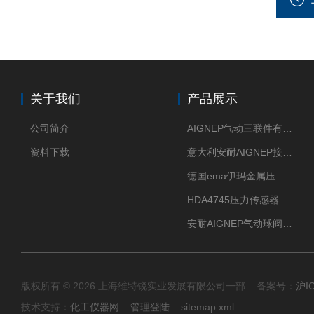
关于我们
产品展示
公司简介
AIGNEP气动三联件有意大利货源
资料下载
意大利安耐AIGNEP接头优点突出
德国ema伊玛金属压力传感器性价比高
HDA4745压力传感器HYDAC贺德克有货源
安耐AIGNEP气动球阀口径任选
版权所有 © 2026 上海维特锐实业发展有限公司一部 备案号：
沪I
技术支持：
化工仪器网
管理登陆
sitemap.xml