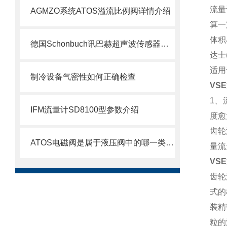
流量
AGMZO系统ATOS溢流比例阀详情介绍
算一
体积
德国Schonbuch讯巴赫超声波传感器介绍
达士
适用
制冷设备气密性如何正确检查
VS
1、
IFM流量计SD8100型参数介绍
度愈
齿轮
ATOS电磁阀是属于液压阀中的哪一类呢了解下
量流
VS
齿轮
式的
装精
粒的