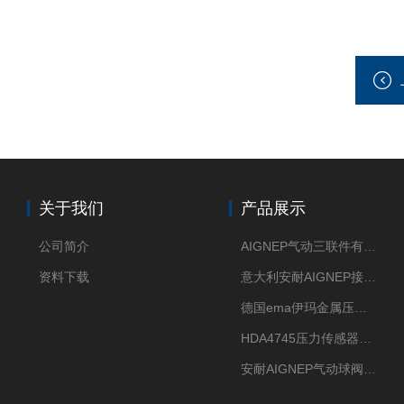
关于我们
产品展示
公司简介
AIGNEP气动三联件有意大利货源
资料下载
意大利安耐AIGNEP接头优点突出
德国ema伊玛金属压力传感器性价比高
HDA4745压力传感器HYDAC贺德克有货源
安耐AIGNEP气动球阀口径任选