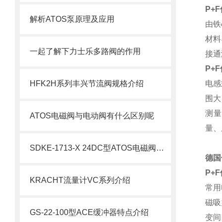
P+
解析ATOS泵原理及应用
由铁
材料
一起了解下力士乐多路阀的作用
接通
P+
HFK2H系列丰兴节流阀规格介绍
电感
围大
测量
ATOS电磁阀与电动阀有什么区别呢
量、
SDKE-1713-X 24DC型ATOS电磁阀特点介绍
德国
P+
KRACHT流量计VC系列介绍
常用
磁吸
GS-22-100型ACE缓冲器特点介绍
变间