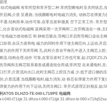
原理
直动式电磁阀 有常闭型和常开型二种.常闭型断电时呈关闭状态,
开启阀,介质 呈通路; 当线圈断电时电磁力消失, 动铁芯在弹簧
不通.结构简单,动作可靠,在零压差和微真 空下正常工作. 常开型正
 二,分步直动式电磁阀 该阀采用一次开阀和二次开阀连在一体,
 产生电磁力使动铁芯 和 静铁芯吸合,导阀口开启而导阀口设在主
口卸荷,在压力差和电 磁力的同时作用下使主阀芯向上运动,开启
簧力的作用下关闭导阀 孔,此时介质在平衡孔中进入主阀芯上腔,
断流.结构合理,动作 可靠,在零压差时工作也可靠.如:ZQDF,ZS,
先导阀和主阀芯联系着形成通道组合而成;常闭型 在未通电时,呈
口打开,介质流向出口,此时主阀芯上腔压力减 少,低于进口侧的
的,介质流通.当线圈断电时,磁力消失,动 铁芯在弹簧力作用下复
弹簧力的作用下向下运动,关闭主阀口. 常开式原理正好相反.如:SLA,D
ATOS DLHZO-TE-040-L71/I/PE 电磁阀
a-t-040-t71/gk 31 dlhza-t-060-t71/gk 31 dlhzo-le-060-v71/lq52sa 