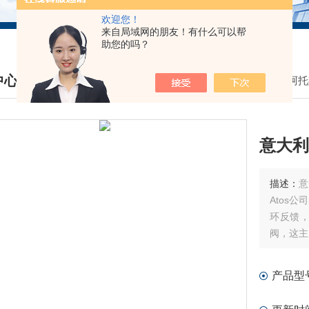
欢迎您！
来自局域网的朋友！有什么可以帮
助您的吗？
中心
我的位置：
首页
>
产品中心
>
意大利阿托斯
DUCTS CENTER
意大利A
描述：
意
Atos
环反馈，
阀，这主
感器相配
件相配合
产品型