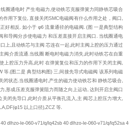
当线圈通电时 产生电磁力,使动铁芯克服弹簧力同静铁芯吸合
力的作用下复位, 直接关闭SMC电磁阀有什么作用之处，阀口,
好相反. 如小于 φ6 流量通径的电磁阀. (图 一是典型结构
主阀和导阀分步使电磁力 和压差直接开启主阀口. 当线圈通电
阀口上,且动铁芯与主阀 芯连在一起,此时主阀上腔的压力通过
主阀介质流通.当线圈 断电时电磁力消失,此时动铁芯在自重
使上腔压力升高,此时 在弹簧复位和压力的作用下关闭主阀,
2W 等.(图二是 典型结构图) 三,间接先导式电磁阀 该系列电磁
关闭状态.当线圈通电时,产生的磁力使动铁芯和 静铁芯吸合,
压力,形成压差克服弹簧阻力而随之向上运动, 达到开启主阀口
位关闭先导口,此时介质从平衡孔流入,主 阀芯上腔压力增大,
F(φ15 以上口径),ZCZ 等.
40 dlhzo-le-060-v71/q/lq42sb 40 dlhzo-le-060-v71/q/lq52sa 40 dlh