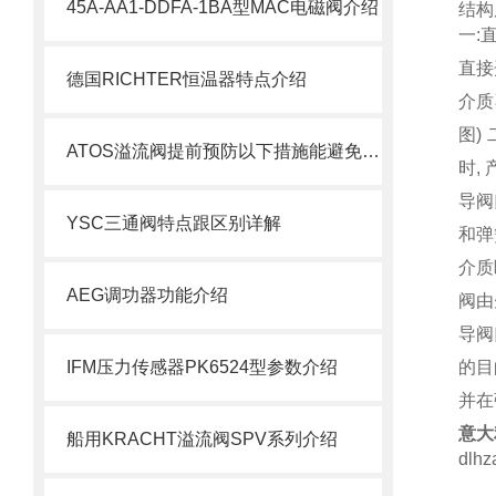
45A-AA1-DDFA-1BA型MAC电磁阀介绍
结构
一:
直接
德国RICHTER恒温器特点介绍
介质
图)
ATOS溢流阀提前预防以下措施能避免很多不必要的磨损
时,
导阀
YSC三通阀特点跟区别详解
和弹
介质
AEG调功器功能介绍
阀由
导阀
IFM压力传感器PK6524型参数介绍
的目
并在
意大利
船用KRACHT溢流阀SPV系列介绍
dlhz