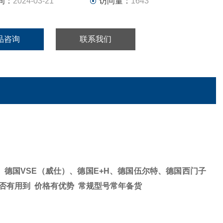
间：
2024-03-21
访问量：
1643
品咨询
联系我们
、德国VSE（威仕）、德国E+H、德国伍尔特、德国西门子
否有用到 价格有优势 常规型号常年备货