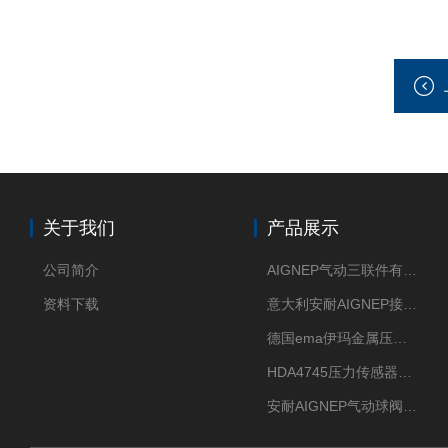
关于我们
产品展示
公司简介
AIGNEP气动三联件有意大利货源
资料下载
意大利安耐AIGNEP接头优点突出
德国ema伊玛金属压力传感器性价比高
HDA4745压力传感器HYDAC贺德克有货源
安耐AIGNEP气动球阀口径任选