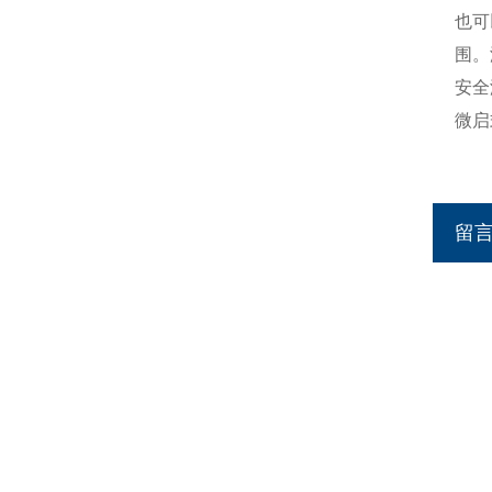
也可
围。
安全
微启
留