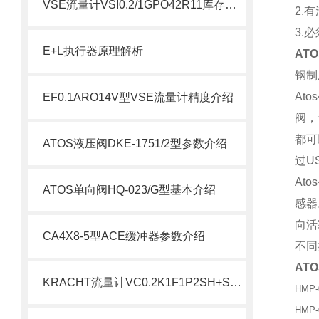
VSE流量计VSI0.2/1GPO42R11库存介绍
2.
3.
E+L执行器原理解析
ATO
钢制
At
EF0.1ARO14V型VSE流量计精度介绍
阀，
都可
ATOS液压阀DKE-1751/2型参数介绍
过U
At
ATOS单向阀HQ-023/G型基本介绍
感器
向活
CA4X8-5型ACE缓冲器参数介绍
不同
AT
KRACHT流量计VC0.2K1F1P2SH+SD1-I-24配套介绍
HMP-
HMP-