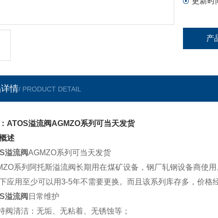
更新时
产
品详情
/ PRODUCT DETAIL
：ATOS溢流阀AGMZO系列可当天发货
概述
OS溢流阀
AGMZO系列可当天发货
MZO系列阿托斯溢流阀长期用在煤矿设备，钢厂轧钢设备商使
下应用至少可以用3-5年不需要更换。而且该系列库存多，价格
OS溢流阀
日常维护
保持阀清洁：无垢、无粘着、无锈蚀等；