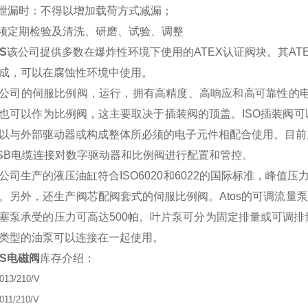
有泄漏时：不得以增加载荷方式减漏；
必须定期检验及清洗、研磨、试验、调整
S
该公司提供多数在爆炸性环境下使用的ATEX认证阀块。其A
成，可以在腐蚀性环境中使用。
os公司的伺服比例阀，运行，拥有高精度、高响应和高可靠性的电
也可以作为比例阀，这主要取决于插装阀的顶盖。ISO插装阀
以与外部驱动器或构成整体所必须的电子元件相配合使用。目前
SB电缆连接对数字驱动器和比例阀进行配置和管控。
os公司生产的液压油缸符合ISO6020和6022的国际标准，峰
。另外，还生产阀芯配阀套式的伺服比例阀。Atos的可调流量泵规
塞泵承受的压力可高达500帕。叶片泵可分为固定排量或可调排
类型的油泵可以连接在一起使用。
OS电磁阀
库存介绍：
013/210/V
011/210/V