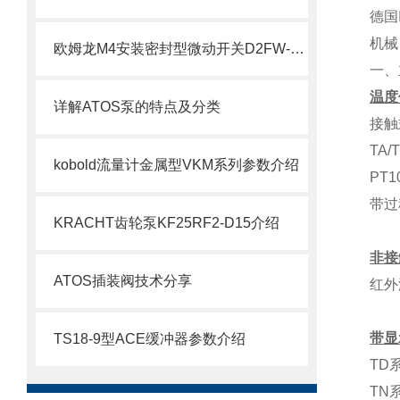
德国
机械
欧姆龙M4安装密封型微动开关D2FW-G技术资料
一、
温度
详解ATOS泵的特点及分类
接触
TA
kobold流量计金属型VKM系列参数介绍
PT
带过
KRACHT齿轮泵KF25RF2-D15介绍
非接
ATOS插装阀技术分享
红外
带显
TS18-9型ACE缓冲器参数介绍
TD
TN