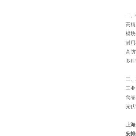
二、
高精
模块
耐用
高防
多种
三、
工业
食品
光伏
上海
安排