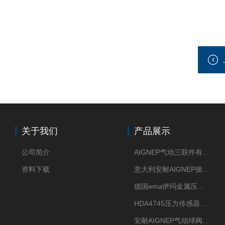
关于我们
产品展示
公司简介
AIGNEP气动三联件有意大利货源
资料下载
意大利安耐AIGNEP接头优点突出
德国ema伊玛金属压力传感器性价比高
HDA4745压力传感器HYDAC贺德克有货源
安耐AIGNEP气动球阀口径任选