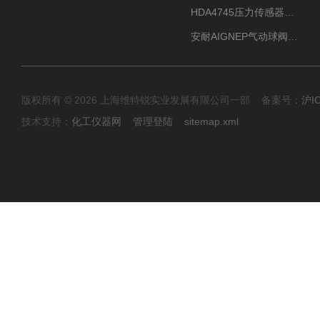
HDA4745压力传感器HYDAC贺德克有货源
安耐AIGNEP气动球阀口径任选
版权所有 © 2026 上海维特锐实业发展有限公司一部 备案号：
沪I
技术支持：
化工仪器网
管理登陆
sitemap.xml