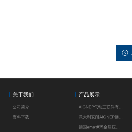
关于我们
产品展示
公司简介
AIGNEP气动三联件有意大利货源
资料下载
意大利安耐AIGNEP接头优点突出
德国ema伊玛金属压力传感器性价比高