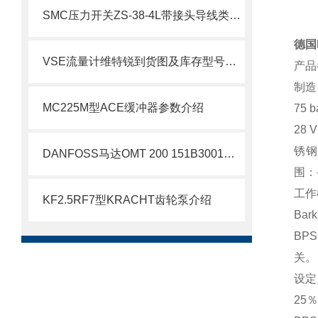
SMC压力开关ZS-38-4L带接头导线类介绍
德国
VSE流量计维特锐到货图及库存型号共赏
产品
制造
MC225M型ACE缓冲器参数介绍
75
28
锈钢
DANFOSS马达OMT 200 151B3001现货介绍
围：-
工作
KF2.5RF7型KRACHT齿轮泵介绍
Ba
BP
关。
设定
25