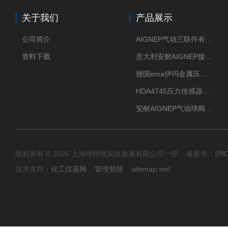
关于我们
产品展示
公司简介
AIGNEP气动三联件有意大利货源
资料下载
意大利安耐AIGNEP接头优点突出
德国ema伊玛金属压力传感器性价比高
HDA4745压力传感器HYDAC贺德克有货源
安耐AIGNEP气动球阀口径任选
版权所有 © 2026 上海维特锐实业发展有限公司一部 备案号：
沪I
技术支持：
化工仪器网
管理登陆
sitemap.xml