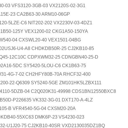
30-03 VFS3120-3GB-03 VX2120S-02-3G1
A15E-23 CA2B63-30 ARM10-06GP
120-5LZE-C6 NIT202-202 VX2230V-03-4DZ1
1B50-125Y VEX1200-02 CKG1A50-150YA
W540-04 CXSWL20-40 VEX1501-04BG
02USJ6-U4-A8 CHDKDB50R-25 CJ2KB10-85
Q45-12C10C CDPXWM32-25 CDNGBN40-25-D
2A16-5DC SY5420-5LOU-C6 CK1B63-75
31-4G-7-02 CH2HFY80B-70A RHCF32-400
200-22-Q6309 SY5240-5GE ZM101HK5LZBX111
4110-5DZB-04 C2Q020K31-49998 CDS1BN12550BXC8
B50D-P226635 VK332-3G-01 DXT170-A-4LZ
105-B VFR4540-5G-04 CXSM20-20A
KDB40-55XC63 DMK6P-23 VS4230-023
32-U1J20-75 CJ2KB10-40SR VXD2130035DZ1BQ