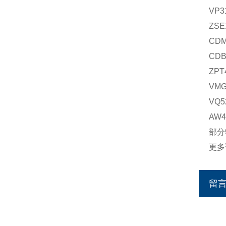
VP3
ZSE
CDM
CDB
ZPT
VMG
VQ5
AW4
部分
更多
留