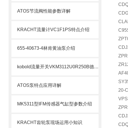
CDQ
ATOS节流阀性能参数详解
CDG
CLA
KRACHT流量计VC1F1PS特点介绍
C95
ZPT
CDJ
655-40673-4林肯黄油泵介绍
ZPR
ZR1
kobold流量开关VKM3112U0R250B德国采购
AF4
SY3
ATOS泵特点应用详解
20-
VPS
MK5311型IFM传感器气缸型参数介绍
ZPR
CDJ
KRACHT齿轮泵现场运用小知识
CDQ