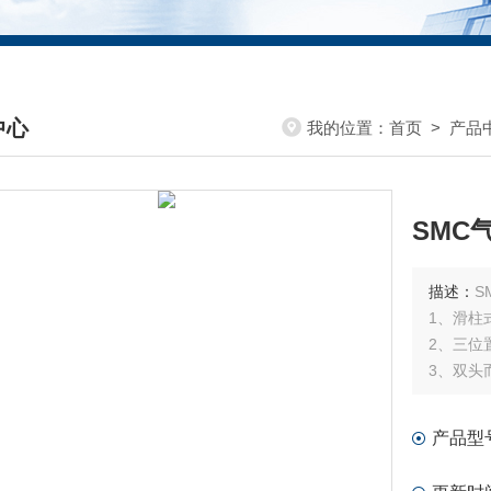
中心
我的位置：
首页
>
产品
DUCTS CENTER
SMC
描述：
S
1、滑柱
2、三位
3、双头
4、内孔
5、无需
产品型
6、可与
我公司现