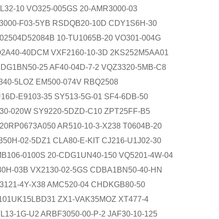
L32-10 VO325-005GS 20-AMR3000-03
3000-F03-5YB RSDQB20-10D CDY1S6H-30
02504D52084B 10-TU1065B-20 VO301-004G
2A40-40DCM VXF2160-10-3D 2KS252M5AA01
CDG1BN50-25 AF40-04D-7-2 VQZ3320-5MB-C8
340-5LOZ EM500-074V RBQ2508
16D-E9103-35 SY513-5G-01 SF4-6DB-50
30-020W SY9220-5DZD-C10 ZPT25FF-B5
20RP0673A050 AR510-10-3-X238 T0604B-20
350H-02-5DZ1 CLA80-E-KIT CJ216-U1J02-30
B106-0100S 20-CDG1UN40-150 VQ5201-4W-04
30H-03B VX2130-02-5GS CDBA1BN50-40-HN
3121-4Y-X38 AMC520-04 CHDKGB80-50
101UK15LBD31 ZX1-VAK35MOZ XT477-4
L13-1G-U2 ARBF3050-00-P-2 JAF30-10-125