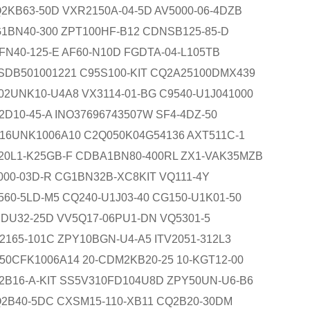
2KB63-50D VXR2150A-04-5D AV5000-06-4DZB
1BN40-300 ZPT100HF-B12 CDNSB125-85-D
FN40-125-E AF60-N10D FGDTA-04-L105TB
SDB501001221 C95S100-KIT CQ2A25100DMX439
02UNK10-U4A8 VX3114-01-BG C9540-U1J041000
2D10-45-A INO37696743507W SF4-4DZ-50
16UNK1006A10 C2Q050K04G54136 AXT511C-1
20L1-K25GB-F CDBA1BN80-400RL ZX1-VAK35MZB
000-03D-R CG1BN32B-XC8KIT VQ111-4Y
560-5LD-M5 CQ240-U1J03-40 CG150-U1K01-50
CDU32-25D VV5Q17-06PU1-DN VQ5301-5
2165-101C ZPY10BGN-U4-A5 ITV2051-312L3
50CFK1006A14 20-CDM2KB20-25 10-KGT12-00
2B16-A-KIT SS5V310FD104U8D ZPY50UN-U6-B6
2B40-5DC CXSM15-110-XB11 CQ2B20-30DM