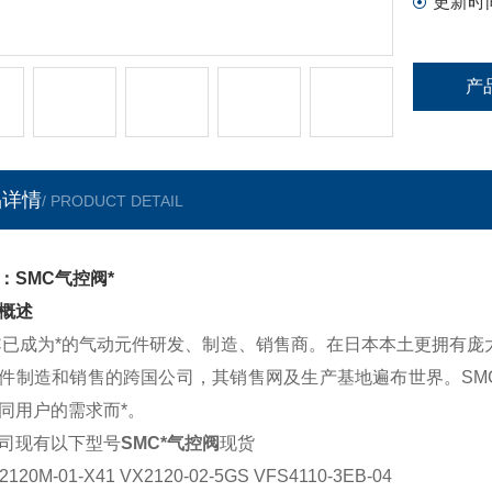
更新时
产
品详情
/ PRODUCT DETAIL
：SMC气控阀*
概述
C已成为*的气动元件研发、制造、销售商。在日本本土更拥有庞
件制造和销售的跨国公司，其销售网及生产基地遍布世界。SM
同用户的需求而*。
司现有以下型号
SMC*气控阀
现货
2120M-01-X41 VX2120-02-5GS VFS4110-3EB-04