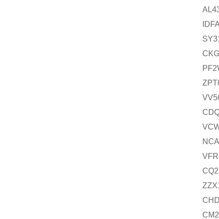
AL4
IDF
SY3
CKG
PF2
ZPT
VV5
CDQ
VCW
NCA
VFR
CQ2
ZZX
CHD
CM2