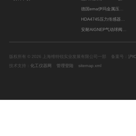
德国ema伊玛金属压力传感器性价比高
HDA4745压力传感器HYDAC贺德克有货源
安耐AIGNEP气动球阀口径任选
版权所有 © 2026 上海维特锐实业发展有限公司一部 备案号：
沪I
技术支持：
化工仪器网
管理登陆
sitemap.xml