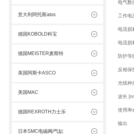
电气数
意大利阿托斯atos
工作电压 
电流损耗 
德国KOBOLD科宝
电流损耗
德国MEISTER麦斯特
防护等级 
反相保
美国阿斯卡ASCO
光线种
美国MAC
波长 [nm
使用寿命 
德国REXROTH力士乐
输出
日本SMC电磁阀/气缸