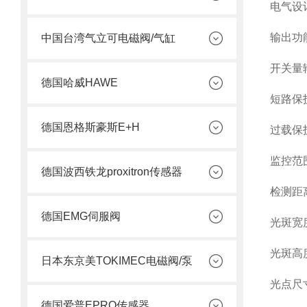
电气设计
输出功能
中国台湾气立可电磁阀/气缸
开关量输
德国哈威HAWE
短路保
德国恩格斯豪斯E+H
过载保
监控范
德国波西铁龙proxitron传感器
检测距离 
德国EMG伺服阀
光斑宽度
光斑高度
日本东京美TOKIMEC电磁阀/泵
光点尺
德国爱普EPRO传感器