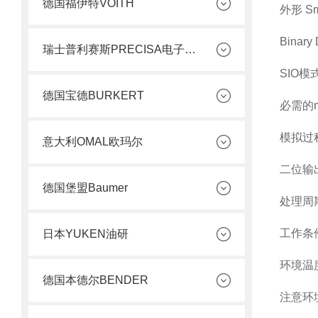
德国福伊特VOITH
外形 Smar
Binary 
瑞士普利赛斯PRECISA电子天平
SIO模
德国宝德BURKERT
必需的mat
模拟过
意大利OMAL欧玛尔
二位输
德国堡盟Baumer
处理周期
工作条
日本YUKEN油研
环境温度 [
德国本德尔BENDER
注意环