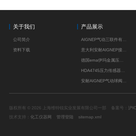
关于我们
产品展示
公司简介
AIGNEP气动三联件有意大利货源
资料下载
意大利安耐AIGNEP接头优点突出
德国ema伊玛金属压力传感器性价比高
HDA4745压力传感器HYDAC贺德克有货源
安耐AIGNEP气动球阀口径任选
版权所有 © 2026 上海维特锐实业发展有限公司一部 备案号：
沪I
技术支持：
化工仪器网
管理登陆
sitemap.xml