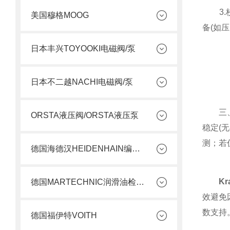
3.校
美国穆格MOOG
备(如
日本丰兴TOYOOKI电磁阀/泵
日本不二越NACHI电磁阀/泵
三、启
ORSTA液压阀/ORSTA液压泵
稳定(
测；若
德国海德汉HEIDENHAIN编码器
K
德国MARTECHNIC润滑油检测套件
效避免
数支持
德国福伊特VOITH