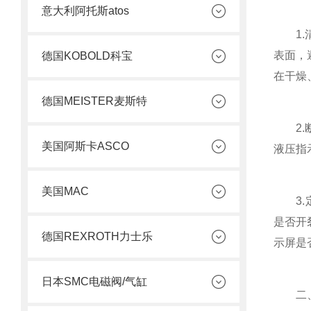
意大利阿托斯atos
1.清
表面，
德国KOBOLD科宝
在干燥
德国MEISTER麦斯特
2.断
美国阿斯卡ASCO
液压指
美国MAC
3.定
是否开
德国REXROTH力士乐
示屏是
日本SMC电磁阀/气缸
二、重