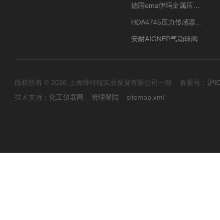
德国ema伊玛金属压力传感器性价比高
HDA4745压力传感器HYDAC贺德克有货源
安耐AIGNEP气动球阀口径任选
版权所有 © 2026 上海维特锐实业发展有限公司一部 备案号：
沪I
技术支持：
化工仪器网
管理登陆
sitemap.xml