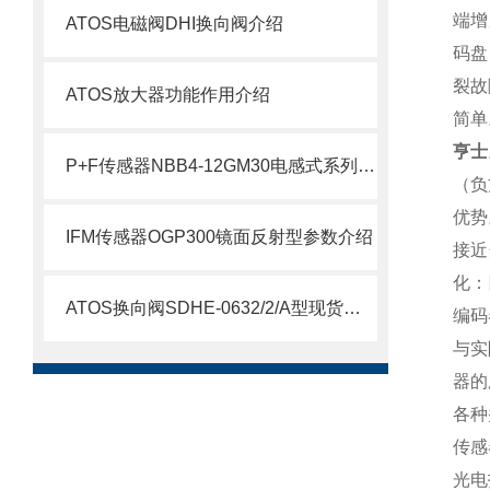
端增
ATOS电磁阀DHI换向阀介绍
码盘
裂故
ATOS放大器功能作用介绍
简单
亨士
P+F传感器NBB4-12GM30电感式系列参数介绍
（负
优势
IFM传感器OGP300镜面反射型参数介绍
接近
化：
ATOS换向阀SDHE-0632/2/A型现货介绍
编码
与实
器的
各种
传感
光电