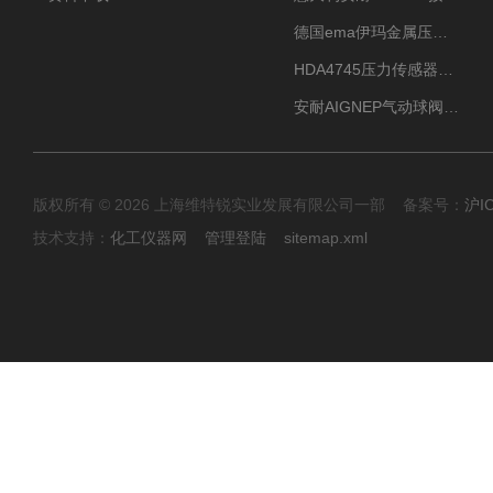
德国ema伊玛金属压力传感器性价比高
HDA4745压力传感器HYDAC贺德克有货源
安耐AIGNEP气动球阀口径任选
版权所有 © 2026 上海维特锐实业发展有限公司一部 备案号：
沪I
技术支持：
化工仪器网
管理登陆
sitemap.xml