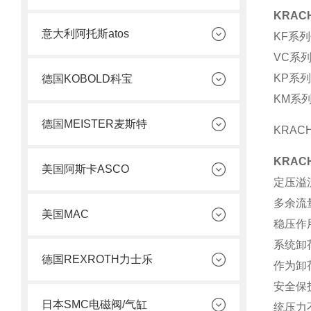
KRAC
意大利阿托斯atos
KF系
VC系
KP系
德国KOBOLD科宝
KM系
德国MEISTER麦斯特
KRAC
KRAC
美国阿斯卡ASCO
定压溢
多余流
美国MAC
稳压作
系统卸
德国REXROTH力士乐
作为卸
安全保
日本SMC电磁阀/气缸
统压力