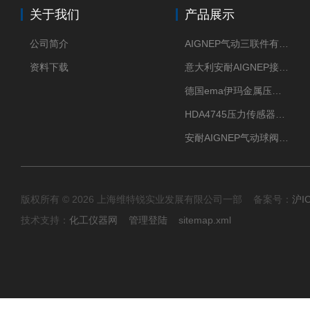
关于我们
产品展示
公司简介
AIGNEP气动三联件有意大利货源
资料下载
意大利安耐AIGNEP接头优点突出
德国ema伊玛金属压力传感器性价比高
HDA4745压力传感器HYDAC贺德克有货源
安耐AIGNEP气动球阀口径任选
版权所有 © 2026 上海维特锐实业发展有限公司一部 备案号：
沪I
技术支持：
化工仪器网
管理登陆
sitemap.xml