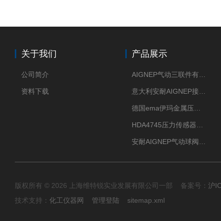
关于我们
产品展示
公司简介
AIGNEP气动三联件有意大利货源
资料下载
意大利安耐AIGNEP接头优点突出
德国ema伊玛金属压力传感器性价比高
HDA4745压力传感器HYDAC贺德克有货源
安耐AIGNEP气动球阀口径任选
版权所有 © 2026 上海维特锐实业发展有限公司一部 备案号：
沪I
技术支持：
化工仪器网
管理登陆
sitemap.xml