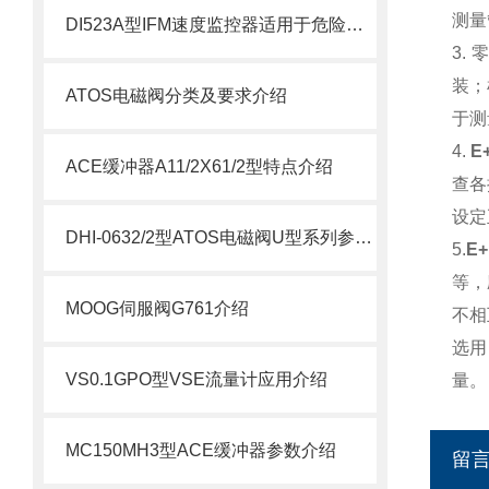
测量
DI523A型IFM速度监控器适用于危险环境
3.
装；
ATOS电磁阀分类及要求介绍
于测
4.
E
ACE缓冲器A11/2X61/2型特点介绍
查各
设定
DHI-0632/2型ATOS电磁阀U型系列参数介绍
5.
E
等，
MOOG伺服阀G761介绍
不相
选用
VS0.1GPO型VSE流量计应用介绍
量。
MC150MH3型ACE缓冲器参数介绍
留