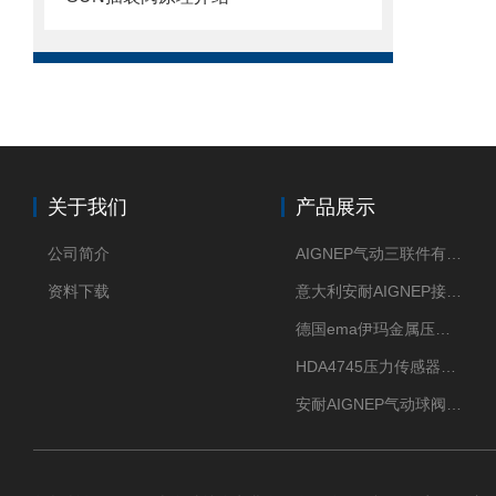
关于我们
产品展示
公司简介
AIGNEP气动三联件有意大利货源
资料下载
意大利安耐AIGNEP接头优点突出
德国ema伊玛金属压力传感器性价比高
HDA4745压力传感器HYDAC贺德克有货源
安耐AIGNEP气动球阀口径任选