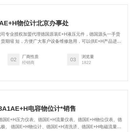
0A0AE+H物位计北京办事处
我司专业授权加盟代理德国原装E+H液压元件，德国源头一手货
货期缩 短，方便广大客户设备维修急用，可以供E+H产品进口
+H工厂拿货的产品有；E+H传 感器，E+H流量计，e+h电磁
变送器，e+h电机，E+H物位计，e+h温度变送器，e+h音叉 液位
厂商性质
浏览量
02
03
经销商
1822
JB3A1AE+H电容物位计*销售
德国E+H压力仪表、德国E+H流量仪表、德国E+H物位仪表、德
电极、 德国E+H物位计、德国E+H清洗济、德国E+H电磁流量