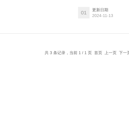
计、德国e+h电磁流量计
更新日期
01
2024-11-13
共 3 条记录，当前 1 / 1 页 首页 上一页 下