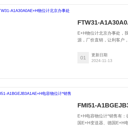
FTW31-A1A3
E+H物位计北京办事处，
源，厂价直销，让利客户，
报关单！！！目前我司德国E
流量计，e+h物位计，e+h
更新日期
01
开关
2024-11-13
FMI51-A1BGE
E+H电容物位计*销售有：
国E+H变送器、德国E+H