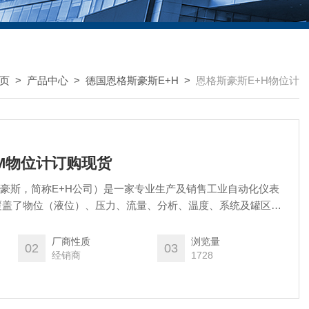
页
>
产品中心
>
德国恩格斯豪斯E+H
>
恩格斯豪斯E+H物位计
M物位计订购现货
（恩德斯·豪斯，简称E+H公司）是一家专业生产及销售工业自动化仪表
覆盖了物位（液位）、压力、流量、分析、温度、系统及罐区、
表。E+H公司创建于1953年，总部位于瑞士，在世界各地有40
800名员工在进行研究、开发、生产、销售和维护工作。
厂商性质
浏览量
02
03
经销商
1728