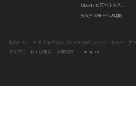
HDA4745压力传感器HYDAC贺德克有货源
安耐AIGNEP气动球阀口径任选
版权所有 © 2026 上海维特锐实业发展有限公司一部 备案号：
沪I
技术支持：
化工仪器网
管理登陆
sitemap.xml