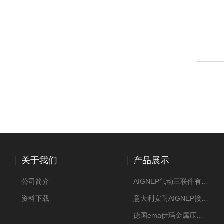
关于我们
产品展示
公司简介
AIGNEP气动三联件有意大利货源
资料下载
意大利安耐AIGNEP接头优点突出
德国ema伊玛金属压力传感器性价比高