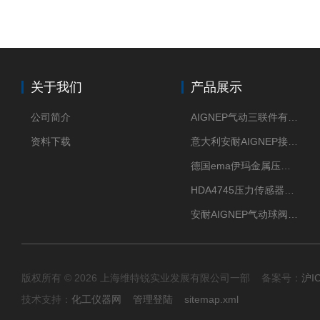
关于我们
产品展示
公司简介
AIGNEP气动三联件有意大利货源
资料下载
意大利安耐AIGNEP接头优点突出
德国ema伊玛金属压力传感器性价比高
HDA4745压力传感器HYDAC贺德克有货源
安耐AIGNEP气动球阀口径任选
版权所有 © 2026 上海维特锐实业发展有限公司一部 备案号：
沪I
技术支持：
化工仪器网
管理登陆
sitemap.xml