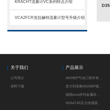
KRACHT流量计VC系列特点介绍
VCA2FCR克拉赫特流量计型号升级介绍
关于我们
产品展示
公司简介
AIGNEP气动三联件有意大利货源
资料下载
意大利安耐AIGNEP接头优点突出
德国ema伊玛金属压力传感器性价比高
HDA4745压力传感器HYDAC贺德克有货源