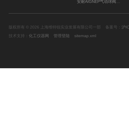
安耐AIGNEP气动球阀口径任选
版权所有 © 2026 上海维特锐实业发展有限公司一部 备案号：
沪I
技术支持：
化工仪器网
管理登陆
sitemap.xml