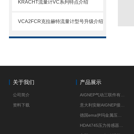
KRACHT流量计VC系列特点介绍
VCA2FCR克拉赫特流量计型号升级介绍
关于我们
产品展示
公司简介
AIGNEP气动三联件有意大利货源
资料下载
意大利安耐AIGNEP接头优点突出
德国ema伊玛金属压力传感器性价比高
HDA4745压力传感器HYDAC贺德克有货源