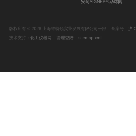
安耐AIGNEP气动球阀口径任选
版权所有 © 2026 上海维特锐实业发展有限公司一部 备案号：
沪I
技术支持：
化工仪器网
管理登陆
sitemap.xml