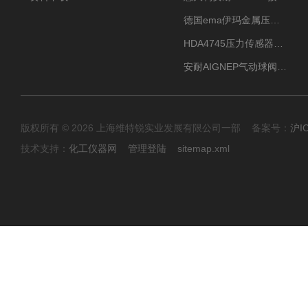
德国ema伊玛金属压力传感器性价比高
HDA4745压力传感器HYDAC贺德克有货源
安耐AIGNEP气动球阀口径任选
版权所有 © 2026 上海维特锐实业发展有限公司一部 备案号：
沪I
技术支持：
化工仪器网
管理登陆
sitemap.xml