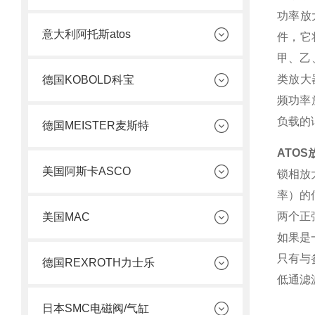
功率放
意大利阿托斯atos
件，它
甲、乙
类放大
德国KOBOLD科宝
频功率
负载的
德国MEISTER麦斯特
ATOS
美国阿斯卡ASCO
锁相放
率）的
两个正
美国MAC
如果是
只有与
德国REXROTH力士乐
低通滤
日本SMC电磁阀/气缸