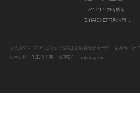
HDA4745压力传感器HYDAC贺德克有货源
安耐AIGNEP气动球阀口径任选
版权所有 © 2026 上海维特锐实业发展有限公司一部 备案号：
沪I
技术支持：
化工仪器网
管理登陆
sitemap.xml