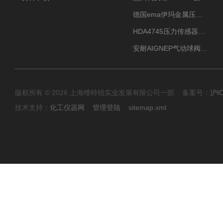
德国ema伊玛金属压力传感器性价比高
HDA4745压力传感器HYDAC贺德克有货源
安耐AIGNEP气动球阀口径任选
版权所有 © 2026 上海维特锐实业发展有限公司一部 备案号：
沪I
技术支持：
化工仪器网
管理登陆
sitemap.xml