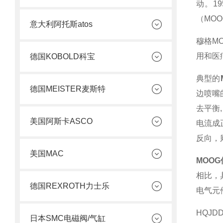
动。1
（MOOG
意大利阿托斯atos
穆格M
用和医
德国KOBOLD科宝
典型的
德国MEISTER麦斯特
边喷嘴
去平衡
美国阿斯卡ASCO
电流成
反向，
美国MAC
MOO
相比，
德国REXROTH力士乐
电气元
HQJ
日本SMC电磁阀/气缸