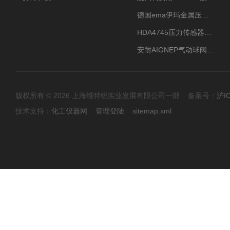
德国ema伊玛金属压力传感器性价比高
HDA4745压力传感器HYDAC贺德克有货源
安耐AIGNEP气动球阀口径任选
版权所有 © 2026 上海维特锐实业发展有限公司一部 备案号：
沪I
技术支持：
化工仪器网
管理登陆
sitemap.xml